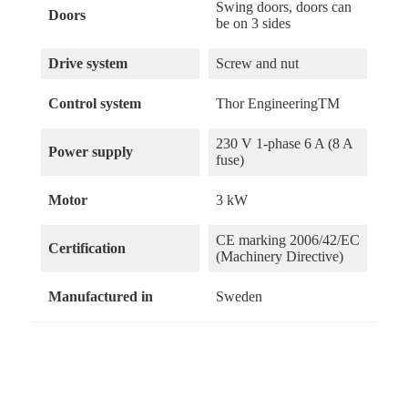
Swing doors, doors can
Doors
be on 3 sides
Drive system
Screw and nut
Control system
Thor EngineeringTM
230 V 1-phase 6 A (8 A
Power supply
fuse)
Motor
3 kW
CE marking 2006/42/EC
Certification
(Machinery Directive)
Manufactured in
Sweden