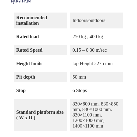
คุณสมบัติ
Recommended
Indoors/outdoors
installation
Rated load
250 kg , 400 kg
Rated Speed
0.15 – 0.30 m/sec
Height limits
top Height 2275 mm
Pit depth
50 mm
Stop
6 Stops
830×600 mm, 830×850
mm, 830×1000 mm,
Standard platform size
830×1100 mm,
( W x D )
1200×1000 mm,
1400×1100 mm