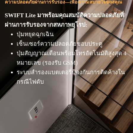
ความปลอดภัยผ่านการรับรอง—เพื่อความสบายใจของคุณ
SWIFT Lite มาพร้อมคุณสมบัติความปลอดภัยที่
ผ่านการรับรองจากสหภาพยุโรป:
ปุ่มหยุดฉุกเฉิน
เซ็นเซอร์ความปลอดภัยขอบประตู
ปุ่มสัญญาณเตือนพร้อมโทรอัตโนมัติสูงสุด 4
หมายเลข (รองรับ GSM)
ระบบสำรองแบตเตอรี่ป้องกันการติดค้างใน
กรณีไฟดับ